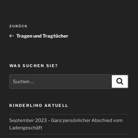
Beitragsnavigation
Vorheriger
ZURÜCK
Beitrag
Tragen und Tragtücher
WAS SUCHEN SIE?
Suche
Suche
nach:
KINDERLINO AKTUELL
September 2023 – Ganz persönlicher Abschied vom
Ladengeschäft