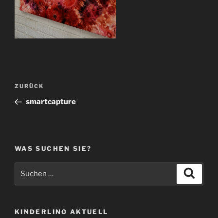
Beitragsnavigation
Vorheriger
ZURÜCK
Beitrag
smartcapture
WAS SUCHEN SIE?
Suche
Suche
nach:
KINDERLINO AKTUELL