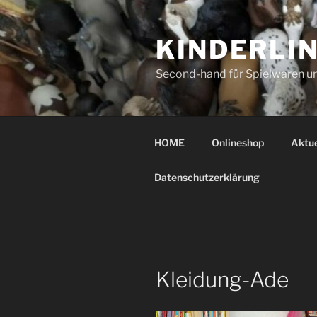
Zum
Inhalt
KINDERLI
springen
Second-hand für Spielwaren u
HOME
Onlineshop
Aktue
Datenschutzerklärung
Kleidung-Ade