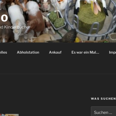
NO
nd Kinderbücher
lles
Abholstation
Ankauf
Es war ein Mal…
Imp
WAS SUCHEN
Suche
nach: