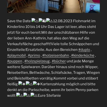
Save the Date
12.08.2023 Flohmarkt im
Kinderlino 10 bis 14 Uhr Das Lager ist leer, alles steht
jetzt für euch bereit.Mit der unschätzbaren Hilfe von
der lieben Ann-Kathrin, hat alles den Weg auf die
Verkaufsfläche geschafft!Viele tolle Schnäppchen und
Einzelteile/Ersatzteile. Aus den Bereichen
#duplo
,
#playmobil
,
#primo
,
#holzeisenbahn
,
#kinderküche
,
#puppen
,
#holzspielzeug
,
#bücher
und jede Menge
weitere Spielwaren. Darüber hinaus sind noch Wipper,
Reisebetten,
Bettwäsche, Schlafsäcke, Tragen, Wiegen
und Beistellbetten vorrätig.Kommt vorbei und stöbert
fleißig
Kartenzahlung möglich und bitte
denkt an die Parkscheibe, wenn ihr beim Penny parken
wollt
Eure Stefanie