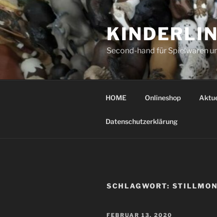
Zum
Inhalt
KINDERLI
springen
Second-hand für Spielwaren u
HOME
Onlineshop
Aktue
Datenschutzerklärung
SCHLAGWORT:
STILLMO
VERÖFFENTLICHT
FEBRUAR 13, 2020