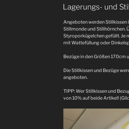
AM
Lagerungs- und Sti
Angeboten werden Stillkissen
Stillmonde und Stillhörnchen. 
Styroporkügelchen gefüllt. Je 
mit Wattefüllung oder Dinkels
Bezüge in den Größen 170cm un
Die Stillkissen und Bezüge we
angeboten.
TIPP: Wer Stillkissen und Bezu
von 10% auf beide Artikel! (Gild