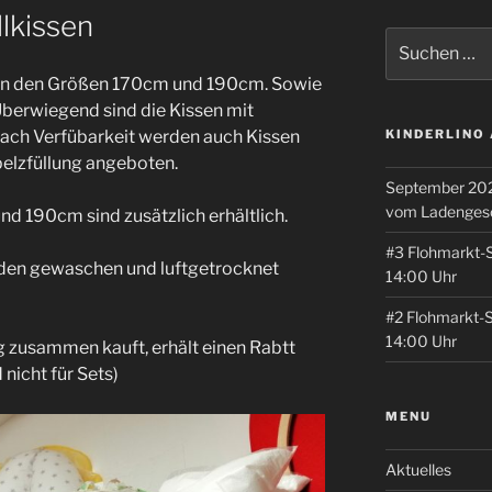
llkissen
Suche
nach:
 in den Größen 170cm und 190cm. Sowie
Überwiegend sind die Kissen mit
nach Verfübarkeit werden auch Kissen
KINDERLINO
pelzfüllung angeboten.
September 202
vom Ladenges
d 190cm sind zusätzlich erhältlich.
#3 Flohmarkt-
rden gewaschen und luftgetrocknet
14:00 Uhr
#2 Flohmarkt-
14:00 Uhr
g zusammen kauft, erhält einen Rabtt
 nicht für Sets)
MENU
Aktuelles