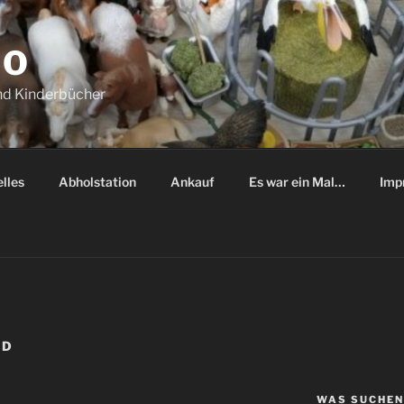
NO
nd Kinderbücher
lles
Abholstation
Ankauf
Es war ein Mal…
Imp
ND
WAS SUCHEN