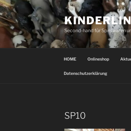
Zum
Inhalt
KINDERLI
springen
Second-hand für Spielwaren u
HOME
Onlineshop
Aktue
Datenschutzerklärung
SP10