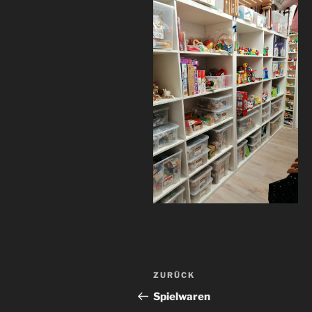
Beitragsnavigation
Vorheriger
ZURÜCK
Beitrag
Spielwaren