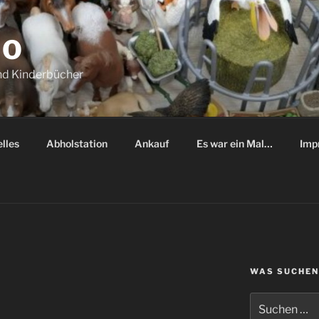
NO
nd Kinderbücher
lles
Abholstation
Ankauf
Es war ein Mal…
Imp
WAS SUCHEN
Suche
nach: